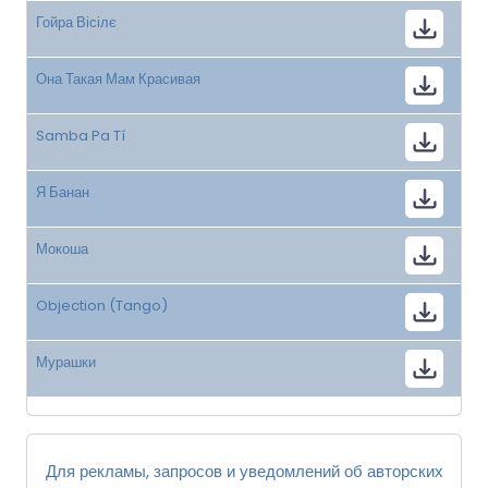
Гойра Вісілє
Она Такая Мам Красивая
Samba Pa Tí
Я Банан
Мокоша
Objection (Tango)
Мурашки
Для рекламы, запросов и уведомлений об авторских