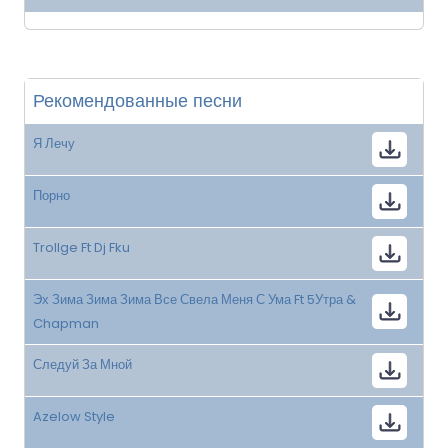
Рекомендованные песни
Я Лечу
Порно
Trollge Ft Dj Fku
Эх Зима Зима Зима Все Свела Меня С Ума Ft 5Утра &
Chapman
Следуй За Мной
Azelow Style